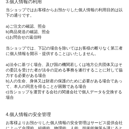
3.個人情報の利用
当ショップではお客様からお預かりした個人情報の利用目的は以
下の通りです。
a)ご注文の確認、照会
b)商品発送の確認、照会
c)お問合せの返信時
当ショップでは、下記の場合を除いてはお客様の断りなく第三者
に個人情報を開示・提供することはいたしません。
a)法令に基づく場合、及び国の機関若しくは地方公共団体又はそ
の委託を受けた者が法令の定める事務を遂行することに対して協
力する必要がある場合
b)人の生命、身体又は財産の保護のために必要がある場合であっ
て、本人の同意を得ることが困難である場合
c)当ショップを運営する会社の関連会社で個人データを交換する
場合
4.個人情報の安全管理
お客様よりお預かりした個人情報の安全管理はサービス提供会社
によって合理的、組織的、物理的、人的、技術的施策を講じると